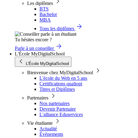
Les diplômes
BTS
Bachelor
MBA
Tous les diplômes
Tu hésites encore ?
Parle à un conseiller
L'École MyDigitalSchool
L'École MyDigitalSchool
Bienvenue chez MyDigitalSchool
L'école du Web en 5 ans
Certifications qualiopi
Titres et Diplômes
Partenaires
Nos partenaires
Devenir Partenaire
L'alliance Eduservices
Vie étudiante
Actualité
Évènements