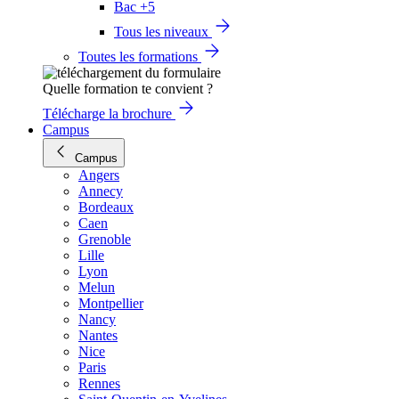
Bac +5
Tous les niveaux
Toutes les formations
Quelle formation te convient ?
Télécharge la brochure
Campus
Campus
Angers
Annecy
Bordeaux
Caen
Grenoble
Lille
Lyon
Melun
Montpellier
Nancy
Nantes
Nice
Paris
Rennes