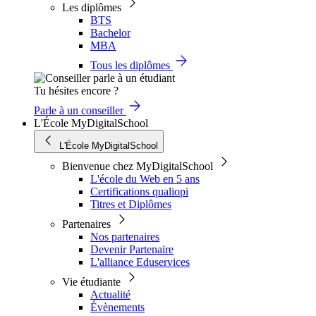
Les diplômes
BTS
Bachelor
MBA
Tous les diplômes
Tu hésites encore ?
Parle à un conseiller
L'École MyDigitalSchool
L'École MyDigitalSchool
Bienvenue chez MyDigitalSchool
L'école du Web en 5 ans
Certifications qualiopi
Titres et Diplômes
Partenaires
Nos partenaires
Devenir Partenaire
L'alliance Eduservices
Vie étudiante
Actualité
Évènements