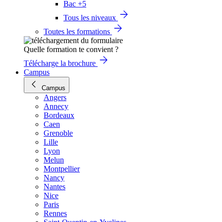
Bac +5
Tous les niveaux
Toutes les formations
Quelle formation te convient ?
Télécharge la brochure
Campus
Campus
Angers
Annecy
Bordeaux
Caen
Grenoble
Lille
Lyon
Melun
Montpellier
Nancy
Nantes
Nice
Paris
Rennes