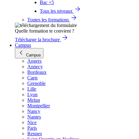
Bac +5
Tous les niveaux
Toutes les formations
Quelle formation te convient ?
Télécharge la brochure
Campus
Campus
Angers
Annecy
Bordeaux
Caen
Grenoble
Lille
Lyon
Melun
Montpellier
Nancy
Nantes
Nice
Paris
Rennes