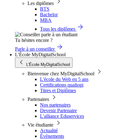
Les diplômes
BTS
Bachelor
MBA
Tous les diplômes
Tu hésites encore ?
Parle à un conseiller
L'École MyDigitalSchool
L'École MyDigitalSchool
Bienvenue chez MyDigitalSchool
L'école du Web en 5 ans
Certifications qualiopi
Titres et Diplômes
Partenaires
Nos partenaires
Devenir Partenaire
L'alliance Eduservices
Vie étudiante
Actualité
Évènements