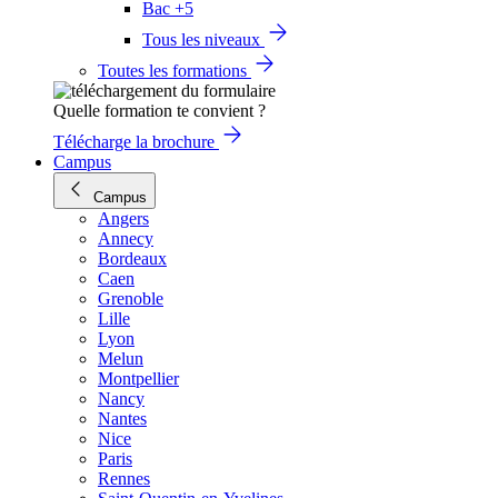
Bac +5
Tous les niveaux
Toutes les formations
Quelle formation te convient ?
Télécharge la brochure
Campus
Campus
Angers
Annecy
Bordeaux
Caen
Grenoble
Lille
Lyon
Melun
Montpellier
Nancy
Nantes
Nice
Paris
Rennes