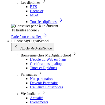
Les diplômes
BTS
Bachelor
MBA
Tous les diplômes
Tu hésites encore ?
Parle à un conseiller
L'École MyDigitalSchool
L'École MyDigitalSchool
Bienvenue chez MyDigitalSchool
L'école du Web en 5 ans
Certifications qualiopi
Titres et Diplômes
Partenaires
Nos partenaires
Devenir Partenaire
L'alliance Eduservices
Vie étudiante
Actualité
Évènements