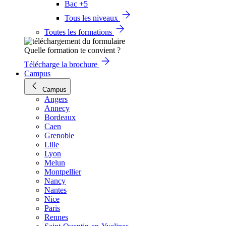
Bac +5
Tous les niveaux
Toutes les formations
Quelle formation te convient ?
Télécharge la brochure
Campus
Campus
Angers
Annecy
Bordeaux
Caen
Grenoble
Lille
Lyon
Melun
Montpellier
Nancy
Nantes
Nice
Paris
Rennes