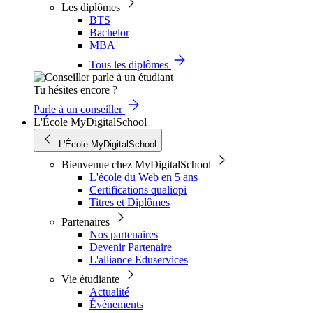
Les diplômes
BTS
Bachelor
MBA
Tous les diplômes
Tu hésites encore ?
Parle à un conseiller
L'École MyDigitalSchool
L'École MyDigitalSchool
Bienvenue chez MyDigitalSchool
L'école du Web en 5 ans
Certifications qualiopi
Titres et Diplômes
Partenaires
Nos partenaires
Devenir Partenaire
L'alliance Eduservices
Vie étudiante
Actualité
Évènements