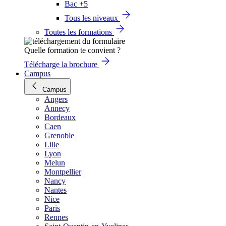
Bac +5
Tous les niveaux
Toutes les formations
Quelle formation te convient ?
Télécharge la brochure
Campus
Campus
Angers
Annecy
Bordeaux
Caen
Grenoble
Lille
Lyon
Melun
Montpellier
Nancy
Nantes
Nice
Paris
Rennes