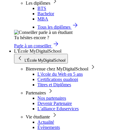
Les diplômes
BTS
Bachelor
MBA
Tous les diplômes
Tu hésites encore ?
Parle à un conseiller
L'École MyDigitalSchool
L'École MyDigitalSchool
Bienvenue chez MyDigitalSchool
L'école du Web en 5 ans
Certifications qualiopi
Titres et Diplômes
Partenaires
Nos partenaires
Devenir Partenaire
L'alliance Eduservices
Vie étudiante
Actualité
Évènements