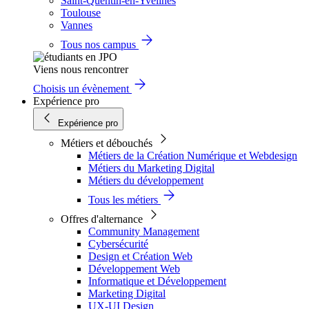
Saint-Quentin-en-Yvelines
Toulouse
Vannes
Tous nos campus
Viens nous rencontrer
Choisis un évènement
Expérience pro
Expérience pro
Métiers et débouchés
Métiers de la Création Numérique et Webdesign
Métiers du Marketing Digital
Métiers du développement
Tous les métiers
Offres d'alternance
Community Management
Cybersécurité
Design et Création Web
Développement Web
Informatique et Développement
Marketing Digital
UX-UI Design