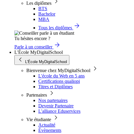
Les diplômes
BTS
Bachelor
MBA
Tous les diplômes
Tu hésites encore ?
Parle à un conseiller
L'École MyDigitalSchool
L'École MyDigitalSchool
Bienvenue chez MyDigitalSchool
L'école du Web en 5 ans
Certifications qualiopi
Titres et Diplômes
Partenaires
Nos partenaires
Devenir Partenaire
L'alliance Eduservices
Vie étudiante
Actualité
Évènements