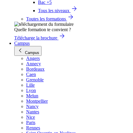
Bac +5
Tous les niveaux
Toutes les formations
Quelle formation te convient ?
Télécharge la brochure
Campus
Campus
Angers
Annecy
Bordeaux
Caen
Grenoble
Lille
Lyon
Melun
Montpellier
Nancy
Nantes
Nice
Paris
Rennes