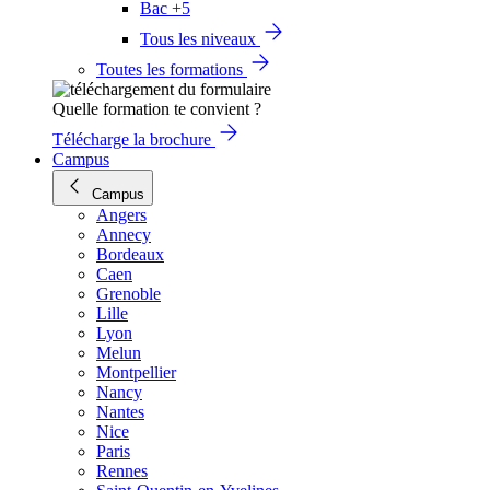
Bac +5
Tous les niveaux
Toutes les formations
Quelle formation te convient ?
Télécharge la brochure
Campus
Campus
Angers
Annecy
Bordeaux
Caen
Grenoble
Lille
Lyon
Melun
Montpellier
Nancy
Nantes
Nice
Paris
Rennes