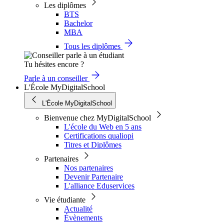
Les diplômes
BTS
Bachelor
MBA
Tous les diplômes
Tu hésites encore ?
Parle à un conseiller
L'École MyDigitalSchool
L'École MyDigitalSchool
Bienvenue chez MyDigitalSchool
L'école du Web en 5 ans
Certifications qualiopi
Titres et Diplômes
Partenaires
Nos partenaires
Devenir Partenaire
L'alliance Eduservices
Vie étudiante
Actualité
Évènements