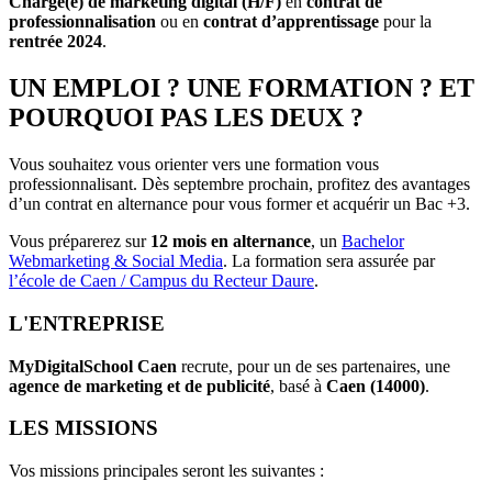
Chargé(e) de marketing digital
(H/F)
en
contrat de
professionnalisation
ou en
contrat d’apprentissage
pour la
rentrée 2024
.
UN EMPLOI ? UNE FORMATION ? ET
POURQUOI PAS LES DEUX ?
Vous souhaitez vous orienter vers une formation vous
professionnalisant. Dès septembre prochain, profitez des avantages
d’un contrat en alternance pour vous former et acquérir un Bac +3.
Vous préparerez sur
12 mois en alternance
, un
Bachelor
Webmarketing & Social Media
. La formation sera assurée par
l’école de Caen / Campus du Recteur Daure
.
L'ENTREPRISE
MyDigitalSchool Caen
recrute, pour un de ses partenaires, une
agence de marketing et de publicité
, basé à
Caen (14000)
.
LES MISSIONS
Vos missions principales seront les suivantes :