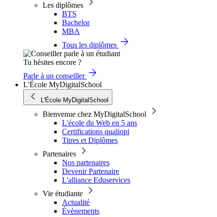
Les diplômes
BTS
Bachelor
MBA
Tous les diplômes
Tu hésites encore ?
Parle à un conseiller
L'École MyDigitalSchool
L'École MyDigitalSchool
Bienvenue chez MyDigitalSchool
L'école du Web en 5 ans
Certifications qualiopi
Titres et Diplômes
Partenaires
Nos partenaires
Devenir Partenaire
L'alliance Eduservices
Vie étudiante
Actualité
Évènements