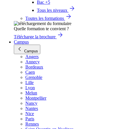
Bac +5
Tous les niveaux
Toutes les formations
Quelle formation te convient ?
Télécharge la brochure
Campus
Campus
Angers
Annecy
Bordeaux
Caen
Grenoble
Lille
Lyon
Melun
Montpellier
Nancy
Nantes
Nice
Paris
Rennes