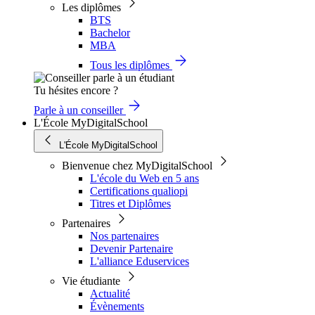
Les diplômes
BTS
Bachelor
MBA
Tous les diplômes
Tu hésites encore ?
Parle à un conseiller
L'École MyDigitalSchool
L'École MyDigitalSchool
Bienvenue chez MyDigitalSchool
L'école du Web en 5 ans
Certifications qualiopi
Titres et Diplômes
Partenaires
Nos partenaires
Devenir Partenaire
L'alliance Eduservices
Vie étudiante
Actualité
Évènements