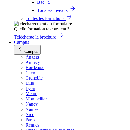
Bac +5
Tous les niveaux
Toutes les formations
Quelle formation te convient ?
Télécharge la brochure
Campus
Campus
Angers
Annecy
Bordeaux
Caen
Grenoble
Lille
Lyon
Melun
Montpellier
Nancy
Nantes
Nice
Paris
Rennes