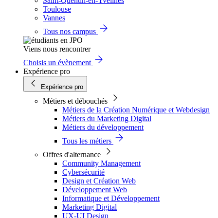
Saint-Quentin-en-Yvelines
Toulouse
Vannes
Tous nos campus
Viens nous rencontrer
Choisis un évènement
Expérience pro
Expérience pro
Métiers et débouchés
Métiers de la Création Numérique et Webdesign
Métiers du Marketing Digital
Métiers du développement
Tous les métiers
Offres d'alternance
Community Management
Cybersécurité
Design et Création Web
Développement Web
Informatique et Développement
Marketing Digital
UX-UI Design