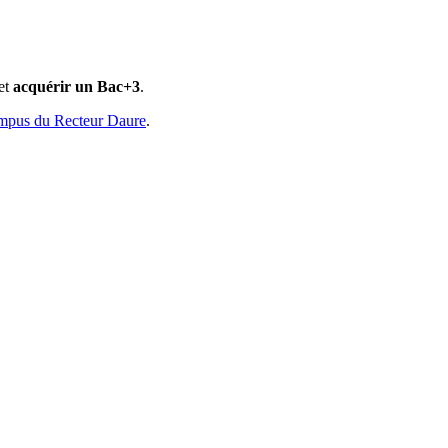
 et
acquérir un Bac+3
.
ampus du Recteur Daure
.