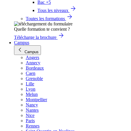
Bac +5
Tous les niveaux
Toutes les formations
Quelle formation te convient ?
Télécharge la brochure
Campus
Campus
Angers
Annecy
Bordeaux
Caen
Grenoble
Lille
Lyon
Melun
Montpellier
Nancy
Nantes
Nice
Paris
Rennes