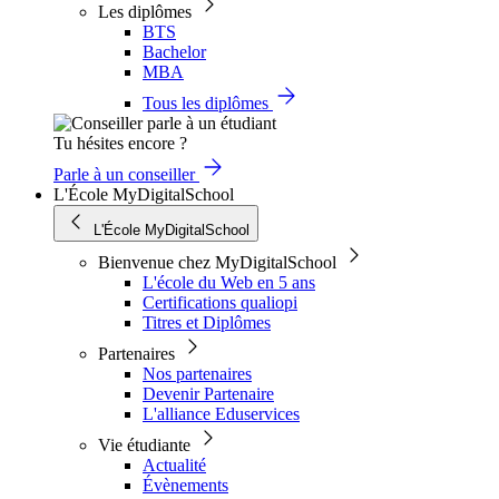
Les diplômes
BTS
Bachelor
MBA
Tous les diplômes
Tu hésites encore ?
Parle à un conseiller
L'École MyDigitalSchool
L'École MyDigitalSchool
Bienvenue chez MyDigitalSchool
L'école du Web en 5 ans
Certifications qualiopi
Titres et Diplômes
Partenaires
Nos partenaires
Devenir Partenaire
L'alliance Eduservices
Vie étudiante
Actualité
Évènements