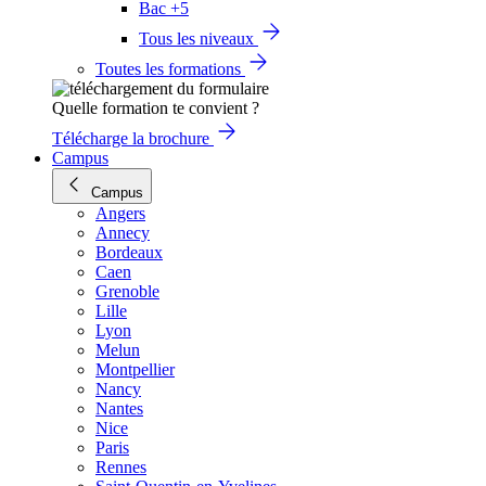
Bac +5
Tous les niveaux
Toutes les formations
Quelle formation te convient ?
Télécharge la brochure
Campus
Campus
Angers
Annecy
Bordeaux
Caen
Grenoble
Lille
Lyon
Melun
Montpellier
Nancy
Nantes
Nice
Paris
Rennes