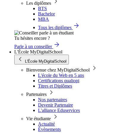
Les diplômes
BTS
Bachelor
MBA
Tous les diplômes
Tu hésites encore ?
Parle à un conseiller
L'École MyDigitalSchool
L'École MyDigitalSchool
Bienvenue chez MyDigitalSchool
L'école du Web en 5 ans
Certifications qualiopi
Titres et Diplômes
Partenaires
Nos partenaires
Devenir Partenaire
L'alliance Eduservices
Vie étudiante
Actualité
Évènements