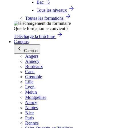
Bac +5
Tous les niveaux
Toutes les formations
Quelle formation te convient ?
Télécharge la brochure
Campus
Campus
Angers
Annecy
Bordeaux
Caen
Grenoble
Lille
Lyon
Melun
Montpellier
Nancy
Nantes
Nice
Paris
Rennes