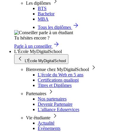
Les diplômes
BTS
Bachelor
MBA
Tous les diplômes
Tu hésites encore ?
Parle à un conseiller
L'École MyDigitalSchool
L'École MyDigitalSchool
Bienvenue chez MyDigitalSchool
L'école du Web en 5 ans
Certifications qualiopi
Titres et Diplômes
Partenaires
Nos partenaires
Devenir Partenaire
L'alliance Eduservices
Vie étudiante
Actualité
Évènements