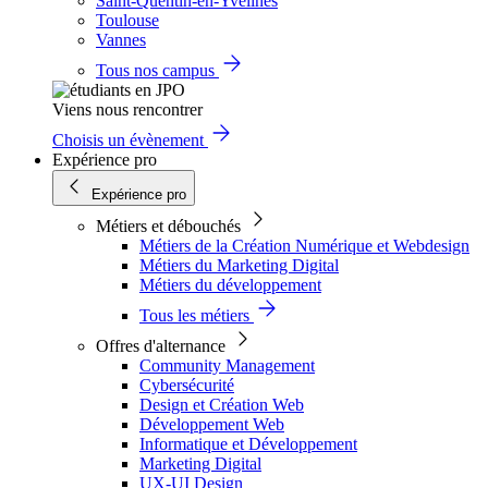
Saint-Quentin-en-Yvelines
Toulouse
Vannes
Tous nos campus
Viens nous rencontrer
Choisis un évènement
Expérience pro
Expérience pro
Métiers et débouchés
Métiers de la Création Numérique et Webdesign
Métiers du Marketing Digital
Métiers du développement
Tous les métiers
Offres d'alternance
Community Management
Cybersécurité
Design et Création Web
Développement Web
Informatique et Développement
Marketing Digital
UX-UI Design