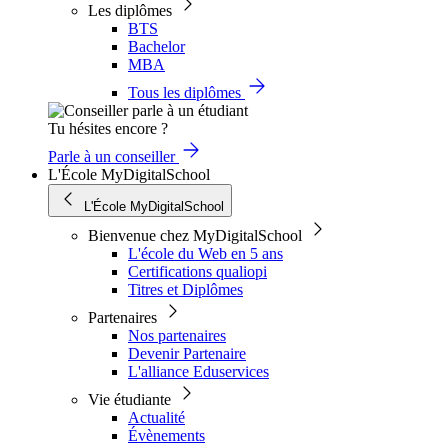
Les diplômes
BTS
Bachelor
MBA
Tous les diplômes
Tu hésites encore ?
Parle à un conseiller
L'École MyDigitalSchool
L'École MyDigitalSchool
Bienvenue chez MyDigitalSchool
L'école du Web en 5 ans
Certifications qualiopi
Titres et Diplômes
Partenaires
Nos partenaires
Devenir Partenaire
L'alliance Eduservices
Vie étudiante
Actualité
Évènements