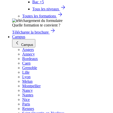
Bac +5
Tous les niveaux
Toutes les formations
Quelle formation te convient ?
Télécharge la brochure
Campus
Campus
Angers
Annecy
Bordeaux
Caen
Grenoble
Lille
Lyon
Melun
Montpellier
Nancy
Nantes
Nice
Paris
Rennes