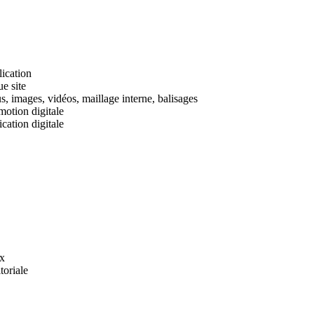
lication
ue site
us, images, vidéos, maillage interne, balisages
omotion digitale
ication digitale
ux
itoriale