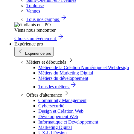
Saint-Quentin-en-Yvelines
Toulouse
Vannes
Tous nos campus
Viens nous rencontrer
Choisis un évènement
Expérience pro
Expérience pro
Métiers et débouchés
Métiers de la Création Numérique et Webdesign
Métiers du Marketing Digital
Métiers du développement
Tous les métiers
Offres d'alternance
Community Management
Cybersécurité
Design et Création Web
Développement Web
Informatique et Développement
Marketing Digital
UX-UI Design