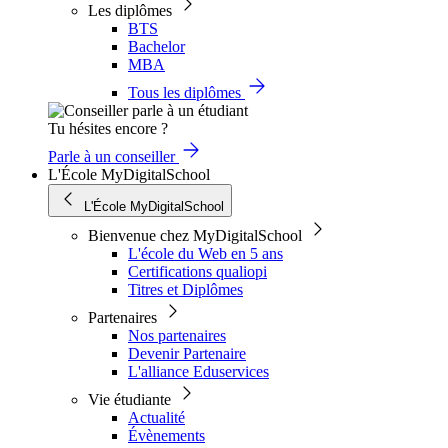
Les diplômes
BTS
Bachelor
MBA
Tous les diplômes
Tu hésites encore ?
Parle à un conseiller
L'École MyDigitalSchool
L'École MyDigitalSchool
Bienvenue chez MyDigitalSchool
L'école du Web en 5 ans
Certifications qualiopi
Titres et Diplômes
Partenaires
Nos partenaires
Devenir Partenaire
L'alliance Eduservices
Vie étudiante
Actualité
Évènements