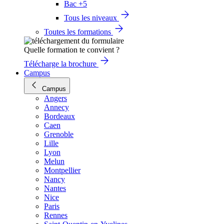
Bac +5
Tous les niveaux
Toutes les formations
Quelle formation te convient ?
Télécharge la brochure
Campus
Campus
Angers
Annecy
Bordeaux
Caen
Grenoble
Lille
Lyon
Melun
Montpellier
Nancy
Nantes
Nice
Paris
Rennes