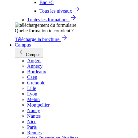
Bac +5
Tous les niveaux
Toutes les formations
Quelle formation te convient ?
Télécharge la brochure
Campus
Campus
Angers
Annecy
Bordeaux
Caen
Grenoble
Lille
Lyon
Melun
Montpellier
Nancy
Nantes
Nice
Paris
Rennes