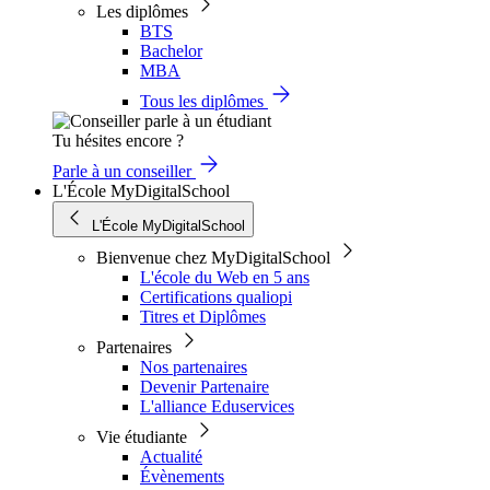
Les diplômes
BTS
Bachelor
MBA
Tous les diplômes
Tu hésites encore ?
Parle à un conseiller
L'École MyDigitalSchool
L'École MyDigitalSchool
Bienvenue chez MyDigitalSchool
L'école du Web en 5 ans
Certifications qualiopi
Titres et Diplômes
Partenaires
Nos partenaires
Devenir Partenaire
L'alliance Eduservices
Vie étudiante
Actualité
Évènements