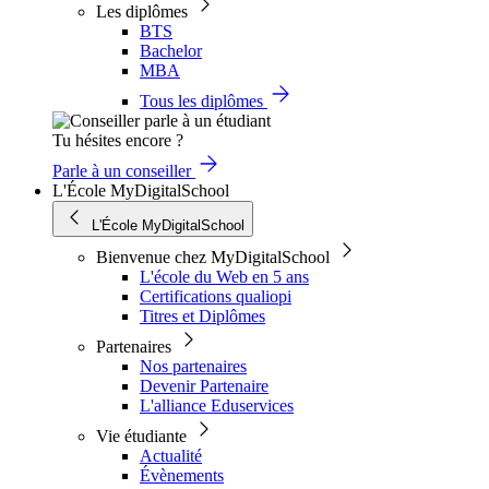
Les diplômes
BTS
Bachelor
MBA
Tous les diplômes
Tu hésites encore ?
Parle à un conseiller
L'École MyDigitalSchool
L'École MyDigitalSchool
Bienvenue chez MyDigitalSchool
L'école du Web en 5 ans
Certifications qualiopi
Titres et Diplômes
Partenaires
Nos partenaires
Devenir Partenaire
L'alliance Eduservices
Vie étudiante
Actualité
Évènements