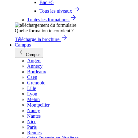
Bac +5
Tous les niveaux
Toutes les formations
Quelle formation te convient ?
Télécharge la brochure
Campus
Campus
Angers
Annecy
Bordeaux
Caen
Grenoble
Lille
Lyon
Melun
Montpellier
Nancy
Nantes
Nice
Paris
Rennes