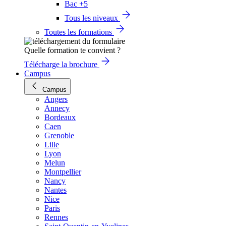
Bac +5
Tous les niveaux
Toutes les formations
Quelle formation te convient ?
Télécharge la brochure
Campus
Campus
Angers
Annecy
Bordeaux
Caen
Grenoble
Lille
Lyon
Melun
Montpellier
Nancy
Nantes
Nice
Paris
Rennes