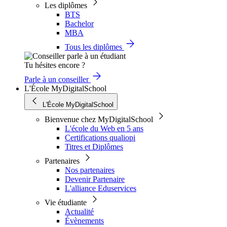
Les diplômes
BTS
Bachelor
MBA
Tous les diplômes
Tu hésites encore ?
Parle à un conseiller
L'École MyDigitalSchool
L'École MyDigitalSchool
Bienvenue chez MyDigitalSchool
L'école du Web en 5 ans
Certifications qualiopi
Titres et Diplômes
Partenaires
Nos partenaires
Devenir Partenaire
L'alliance Eduservices
Vie étudiante
Actualité
Évènements