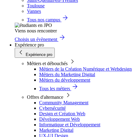
Saint-Quentin-en-Yvelines
Toulouse
Vannes
Tous nos campus
Viens nous rencontrer
Choisis un évènement
Expérience pro
Expérience pro
Métiers et débouchés
Métiers de la Création Numérique et Webdesign
Métiers du Marketing Digital
Métiers du développement
Tous les métiers
Offres d'alternance
Community Management
Cybersécurité
Design et Création Web
Développement Web
Informatique et Développement
Marketing Digital
UX-UI Design