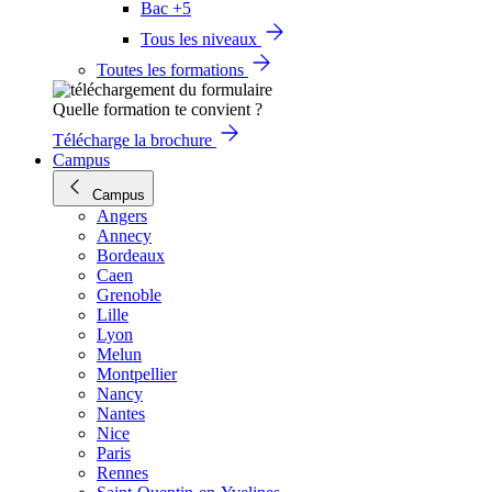
Bac +5
Tous les niveaux
Toutes les formations
Quelle formation te convient ?
Télécharge la brochure
Campus
Campus
Angers
Annecy
Bordeaux
Caen
Grenoble
Lille
Lyon
Melun
Montpellier
Nancy
Nantes
Nice
Paris
Rennes