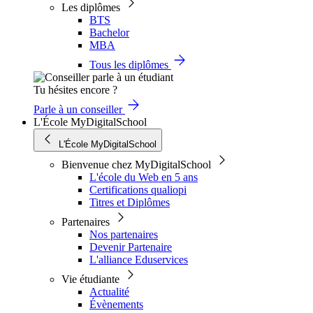
Les diplômes
BTS
Bachelor
MBA
Tous les diplômes
Tu hésites encore ?
Parle à un conseiller
L'École MyDigitalSchool
L'École MyDigitalSchool
Bienvenue chez MyDigitalSchool
L'école du Web en 5 ans
Certifications qualiopi
Titres et Diplômes
Partenaires
Nos partenaires
Devenir Partenaire
L'alliance Eduservices
Vie étudiante
Actualité
Évènements