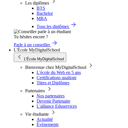
Les diplômes
BTS
Bachelor
MBA
Tous les diplômes
Tu hésites encore ?
Parle à un conseiller
L'École MyDigitalSchool
L'École MyDigitalSchool
Bienvenue chez MyDigitalSchool
L'école du Web en 5 ans
Certifications qualiopi
Titres et Diplômes
Partenaires
Nos partenaires
Devenir Partenaire
L'alliance Eduservices
Vie étudiante
Actualité
Évènements