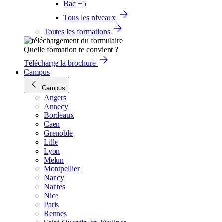
Bac +5
Tous les niveaux
Toutes les formations
Quelle formation te convient ?
Télécharge la brochure
Campus
Campus
Angers
Annecy
Bordeaux
Caen
Grenoble
Lille
Lyon
Melun
Montpellier
Nancy
Nantes
Nice
Paris
Rennes