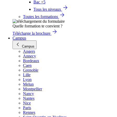
Bac +5
Tous les niveaux
Toutes les formations
Quelle formation te convient ?
Télécharge la brochure
Campus
Campus
Angers
Annecy
Bordeaux
Caen
Grenoble
Lille
Lyon
Melun
Montpellier
Nancy
Nantes
Nice
Paris
Rennes