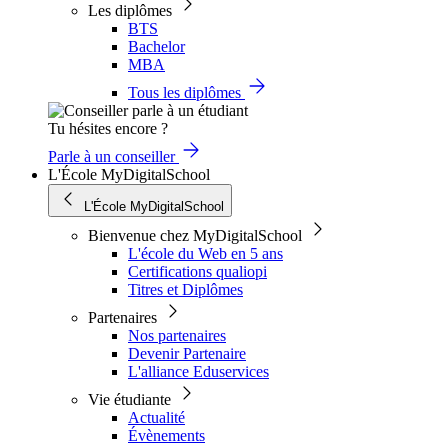
Les diplômes
BTS
Bachelor
MBA
Tous les diplômes
Tu hésites encore ?
Parle à un conseiller
L'École MyDigitalSchool
L'École MyDigitalSchool
Bienvenue chez MyDigitalSchool
L'école du Web en 5 ans
Certifications qualiopi
Titres et Diplômes
Partenaires
Nos partenaires
Devenir Partenaire
L'alliance Eduservices
Vie étudiante
Actualité
Évènements