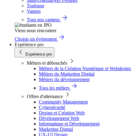
Saint-Quentin-en-Yvelines
Toulouse
Vannes
Tous nos campus
Viens nous rencontrer
Choisis un évènement
Expérience pro
Expérience pro
Métiers et débouchés
Métiers de la Création Numérique et Webdesign
Métiers du Marketing Digital
Métiers du développement
Tous les métiers
Offres d'alternance
Community Management
Cybersécurité
Design et Création Web
Développement Web
Informatique et Développement
Marketing Digital
UX-UI Design