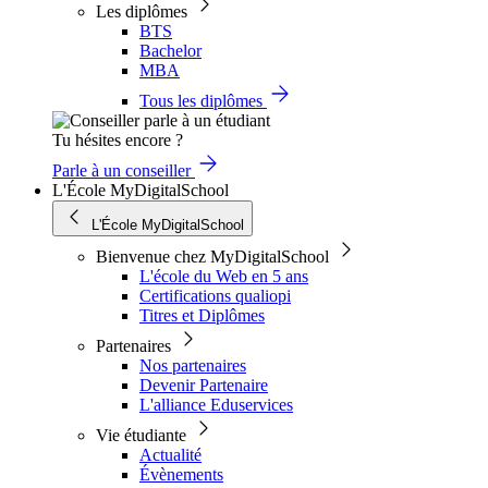
Les diplômes
BTS
Bachelor
MBA
Tous les diplômes
Tu hésites encore ?
Parle à un conseiller
L'École MyDigitalSchool
L'École MyDigitalSchool
Bienvenue chez MyDigitalSchool
L'école du Web en 5 ans
Certifications qualiopi
Titres et Diplômes
Partenaires
Nos partenaires
Devenir Partenaire
L'alliance Eduservices
Vie étudiante
Actualité
Évènements