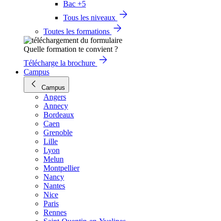
Bac +5
Tous les niveaux
Toutes les formations
Quelle formation te convient ?
Télécharge la brochure
Campus
Campus
Angers
Annecy
Bordeaux
Caen
Grenoble
Lille
Lyon
Melun
Montpellier
Nancy
Nantes
Nice
Paris
Rennes