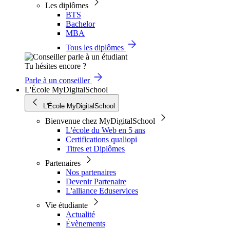
Les diplômes
BTS
Bachelor
MBA
Tous les diplômes
Tu hésites encore ?
Parle à un conseiller
L'École MyDigitalSchool
L'École MyDigitalSchool
Bienvenue chez MyDigitalSchool
L'école du Web en 5 ans
Certifications qualiopi
Titres et Diplômes
Partenaires
Nos partenaires
Devenir Partenaire
L'alliance Eduservices
Vie étudiante
Actualité
Évènements