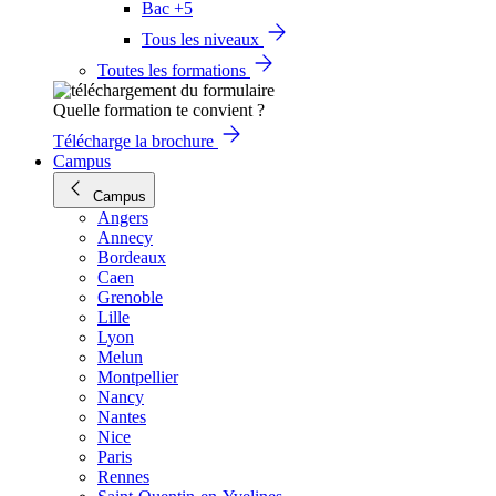
Bac +5
Tous les niveaux
Toutes les formations
Quelle formation te convient ?
Télécharge la brochure
Campus
Campus
Angers
Annecy
Bordeaux
Caen
Grenoble
Lille
Lyon
Melun
Montpellier
Nancy
Nantes
Nice
Paris
Rennes