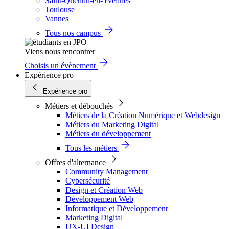
Saint-Quentin-en-Yvelines
Toulouse
Vannes
Tous nos campus
Viens nous rencontrer
Choisis un évènement
Expérience pro
Expérience pro
Métiers et débouchés
Métiers de la Création Numérique et Webdesign
Métiers du Marketing Digital
Métiers du développement
Tous les métiers
Offres d'alternance
Community Management
Cybersécurité
Design et Création Web
Développement Web
Informatique et Développement
Marketing Digital
UX-UI Design