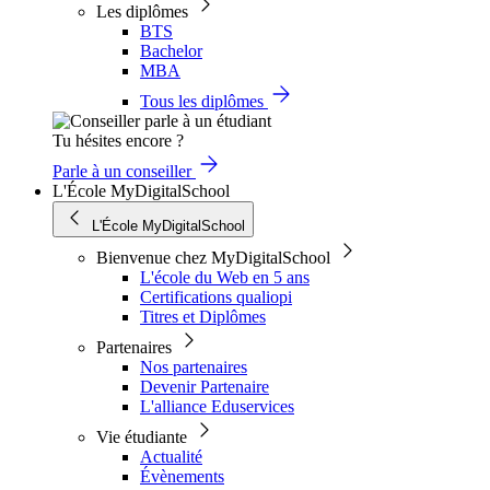
Les diplômes
BTS
Bachelor
MBA
Tous les diplômes
Tu hésites encore ?
Parle à un conseiller
L'École MyDigitalSchool
L'École MyDigitalSchool
Bienvenue chez MyDigitalSchool
L'école du Web en 5 ans
Certifications qualiopi
Titres et Diplômes
Partenaires
Nos partenaires
Devenir Partenaire
L'alliance Eduservices
Vie étudiante
Actualité
Évènements