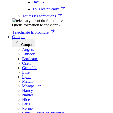
Bac +5
Tous les niveaux
Toutes les formations
Quelle formation te convient ?
Télécharge la brochure
Campus
Campus
Angers
Annecy
Bordeaux
Caen
Grenoble
Lille
Lyon
Melun
Montpellier
Nancy
Nantes
Nice
Paris
Rennes