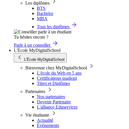
Les diplômes
BTS
Bachelor
MBA
Tous les diplômes
Tu hésites encore ?
Parle à un conseiller
L'École MyDigitalSchool
L'École MyDigitalSchool
Bienvenue chez MyDigitalSchool
L'école du Web en 5 ans
Certifications qualiopi
Titres et Diplômes
Partenaires
Nos partenaires
Devenir Partenaire
L'alliance Eduservices
Vie étudiante
Actualité
Évènements