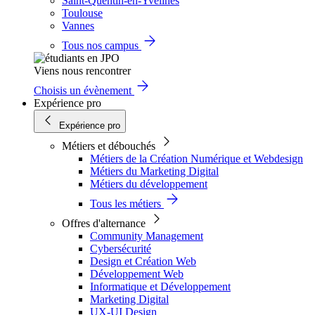
Saint-Quentin-en-Yvelines
Toulouse
Vannes
Tous nos campus
Viens nous rencontrer
Choisis un évènement
Expérience pro
Expérience pro
Métiers et débouchés
Métiers de la Création Numérique et Webdesign
Métiers du Marketing Digital
Métiers du développement
Tous les métiers
Offres d'alternance
Community Management
Cybersécurité
Design et Création Web
Développement Web
Informatique et Développement
Marketing Digital
UX-UI Design