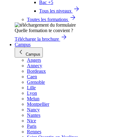
Bac +5
Tous les niveaux
Toutes les formations
Quelle formation te convient ?
Télécharge la brochure
Campus
Campus
Angers
Annecy
Bordeaux
Caen
Grenoble
Lille
Lyon
Melun
Montpellier
Nancy
Nantes
Nice
Paris
Rennes