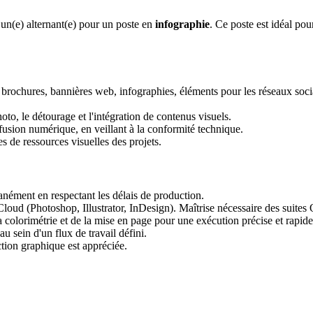
 un(e) alternant(e) pour un poste en
infographie
. Ce poste est idéal po
s, brochures, bannières web, infographies, éléments pour les réseaux soci
to, le détourage et l'intégration de contenus visuels.
iffusion numérique, en veillant à la conformité technique.
es de ressources visuelles des projets.
tanément en respectant les délais de production.
 Cloud (Photoshop, Illustrator, InDesign). Maîtrise nécessaire des suit
 colorimétrie et de la mise en page pour une exécution précise et rapide
u sein d'un flux de travail défini.
tion graphique est appréciée.