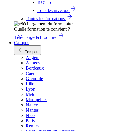
Bac +5
Tous les niveaux
Toutes les formations
Quelle formation te convient ?
Télécharge la brochure
Campus
Campus
Angers
Annecy
Bordeaux
Caen
Grenoble
Lille
Lyon
Melun
Montpellier
Nancy
Nantes
Nice
Paris
Rennes