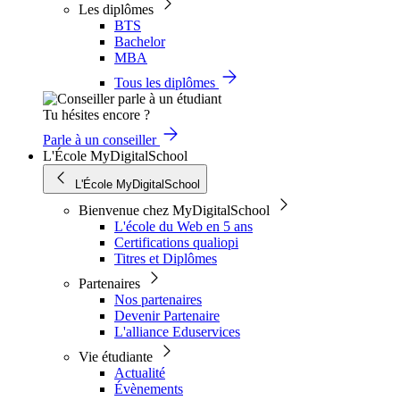
Les diplômes
BTS
Bachelor
MBA
Tous les diplômes
Tu hésites encore ?
Parle à un conseiller
L'École MyDigitalSchool
L'École MyDigitalSchool
Bienvenue chez MyDigitalSchool
L'école du Web en 5 ans
Certifications qualiopi
Titres et Diplômes
Partenaires
Nos partenaires
Devenir Partenaire
L'alliance Eduservices
Vie étudiante
Actualité
Évènements