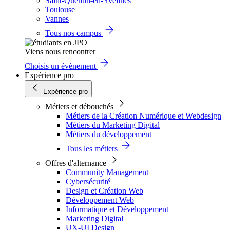
Saint-Quentin-en-Yvelines
Toulouse
Vannes
Tous nos campus
Viens nous rencontrer
Choisis un évènement
Expérience pro
Expérience pro
Métiers et débouchés
Métiers de la Création Numérique et Webdesign
Métiers du Marketing Digital
Métiers du développement
Tous les métiers
Offres d'alternance
Community Management
Cybersécurité
Design et Création Web
Développement Web
Informatique et Développement
Marketing Digital
UX-UI Design