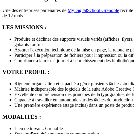
Une des entreprises partenaires de
MyDigitalSchool Grenoble
recrute
de 12 mois.
LES MISSIONS :
Produire et décliner des supports visuels variés (affiches, flyer
gabarits fournis.
Assurer l'exécution technique de la mise en page, la retouche pho
Participer à la préparation de fichiers pour l'impression ou la d
Contribuer à la mise à jour et à l'enrichissement des bibliothèqu
VOTRE PROFIL :
Rigueur, organisation et capacité à gérer plusieurs tâches simul
Maîtrise indispensable des logiciels de la suite Adobe Creative
Excellente compréhension des principes de la typographie, de la
Capacité à travailler en autonomie sur des tâches de production a
Une première expérience (stage inclus) dans un poste de produc
MODALITÉS :
Lieu de travail : Grenoble
Secteur d'activité : agence de communication