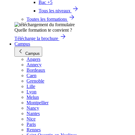
Bac +5
Tous les niveaux
Toutes les formations
Quelle formation te convient ?
Télécharge la brochure
Campus
Campus
Angers
Annecy
Bordeaux
Caen
Grenoble
Lille
Lyon
Melun
Montpellier
Nancy
Nantes
Nice
Paris
Rennes