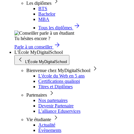
Les diplômes
BTS
Bachelor
MBA
Tous les diplômes
Tu hésites encore ?
Parle à un conseiller
L'École MyDigitalSchool
L'École MyDigitalSchool
Bienvenue chez MyDigitalSchool
L'école du Web en 5 ans
Certifications qualiopi
Titres et Diplômes
Partenaires
Nos partenaires
Devenir Partenaire
L'alliance Eduservices
Vie étudiante
Actualité
Évènements