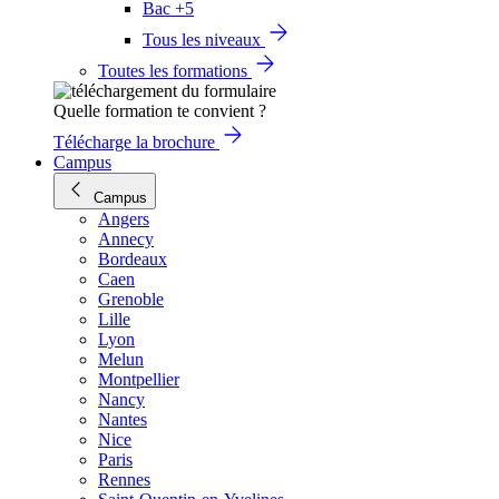
Bac +5
Tous les niveaux
Toutes les formations
Quelle formation te convient ?
Télécharge la brochure
Campus
Campus
Angers
Annecy
Bordeaux
Caen
Grenoble
Lille
Lyon
Melun
Montpellier
Nancy
Nantes
Nice
Paris
Rennes