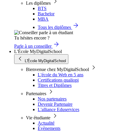
Les diplômes
BTS
Bachelor
MBA
Tous les diplômes
Tu hésites encore ?
Parle à un conseiller
L'École MyDigitalSchool
L'École MyDigitalSchool
Bienvenue chez MyDigitalSchool
L'école du Web en 5 ans
Certifications qualiopi
Titres et Diplômes
Partenaires
Nos partenaires
Devenir Partenaire
L'alliance Eduservices
Vie étudiante
Actualité
Évènements