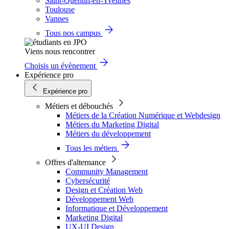
Saint-Quentin-en-Yvelines
Toulouse
Vannes
Tous nos campus
Viens nous rencontrer
Choisis un évènement
Expérience pro
Expérience pro
Métiers et débouchés
Métiers de la Création Numérique et Webdesign
Métiers du Marketing Digital
Métiers du développement
Tous les métiers
Offres d'alternance
Community Management
Cybersécurité
Design et Création Web
Développement Web
Informatique et Développement
Marketing Digital
UX-UI Design