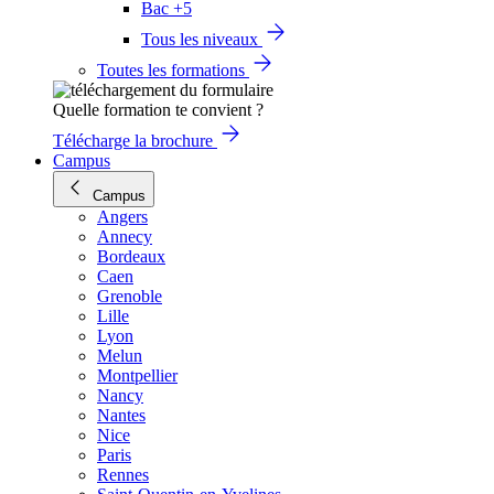
Bac +5
Tous les niveaux
Toutes les formations
Quelle formation te convient ?
Télécharge la brochure
Campus
Campus
Angers
Annecy
Bordeaux
Caen
Grenoble
Lille
Lyon
Melun
Montpellier
Nancy
Nantes
Nice
Paris
Rennes