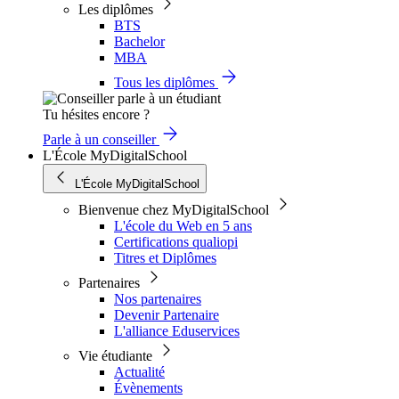
Les diplômes
BTS
Bachelor
MBA
Tous les diplômes
Tu hésites encore ?
Parle à un conseiller
L'École MyDigitalSchool
L'École MyDigitalSchool
Bienvenue chez MyDigitalSchool
L'école du Web en 5 ans
Certifications qualiopi
Titres et Diplômes
Partenaires
Nos partenaires
Devenir Partenaire
L'alliance Eduservices
Vie étudiante
Actualité
Évènements