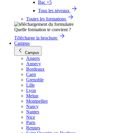
Bac +5
Tous les niveaux
Toutes les formations
Quelle formation te convient ?
Télécharge la brochure
Campus
Campus
Angers
Annecy
Bordeaux
Caen
Grenoble
Lille
Lyon
Melun
Montpellier
Nancy
Nantes
Nice
Paris
Rennes