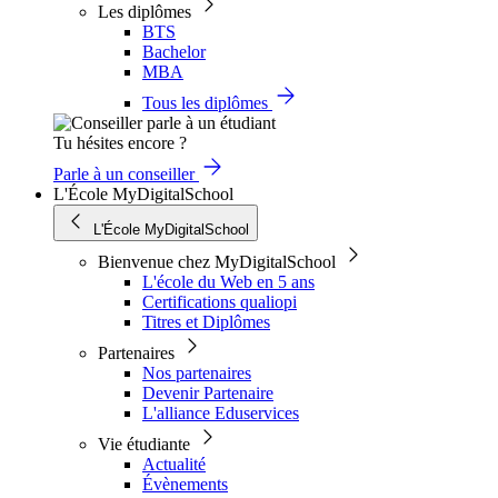
Les diplômes
BTS
Bachelor
MBA
Tous les diplômes
Tu hésites encore ?
Parle à un conseiller
L'École MyDigitalSchool
L'École MyDigitalSchool
Bienvenue chez MyDigitalSchool
L'école du Web en 5 ans
Certifications qualiopi
Titres et Diplômes
Partenaires
Nos partenaires
Devenir Partenaire
L'alliance Eduservices
Vie étudiante
Actualité
Évènements