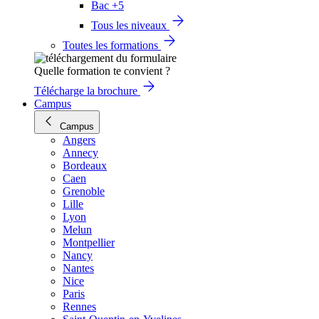
Bac +5
Tous les niveaux
Toutes les formations
Quelle formation te convient ?
Télécharge la brochure
Campus
Campus
Angers
Annecy
Bordeaux
Caen
Grenoble
Lille
Lyon
Melun
Montpellier
Nancy
Nantes
Nice
Paris
Rennes