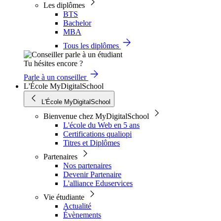
Les diplômes
BTS
Bachelor
MBA
Tous les diplômes
Tu hésites encore ?
Parle à un conseiller
L'École MyDigitalSchool
L'École MyDigitalSchool
Bienvenue chez MyDigitalSchool
L'école du Web en 5 ans
Certifications qualiopi
Titres et Diplômes
Partenaires
Nos partenaires
Devenir Partenaire
L'alliance Eduservices
Vie étudiante
Actualité
Évènements