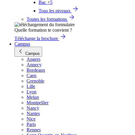
Bac +5
Tous les niveaux
Toutes les formations
Quelle formation te convient ?
Télécharge la brochure
Campus
Campus
Angers
Annecy
Bordeaux
Caen
Grenoble
Lille
Lyon
Melun
Montpellier
Nancy
Nantes
Nice
Paris
Rennes