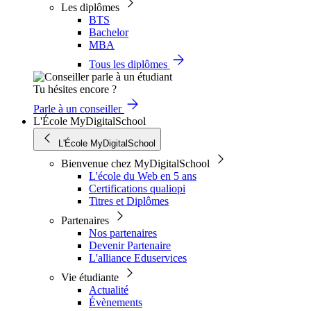
Les diplômes
BTS
Bachelor
MBA
Tous les diplômes
Tu hésites encore ?
Parle à un conseiller
L'École MyDigitalSchool
L'École MyDigitalSchool
Bienvenue chez MyDigitalSchool
L'école du Web en 5 ans
Certifications qualiopi
Titres et Diplômes
Partenaires
Nos partenaires
Devenir Partenaire
L'alliance Eduservices
Vie étudiante
Actualité
Évènements