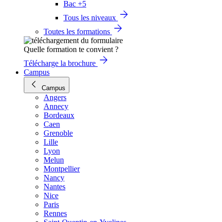
Bac +5
Tous les niveaux
Toutes les formations
Quelle formation te convient ?
Télécharge la brochure
Campus
Campus
Angers
Annecy
Bordeaux
Caen
Grenoble
Lille
Lyon
Melun
Montpellier
Nancy
Nantes
Nice
Paris
Rennes