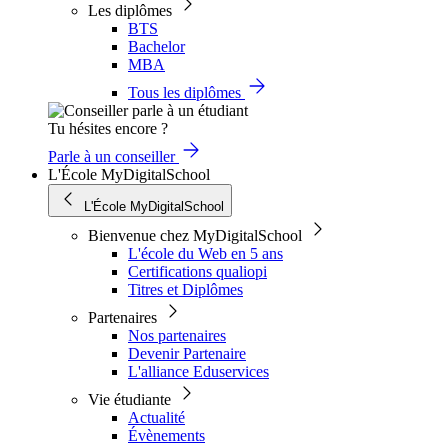
Les diplômes
BTS
Bachelor
MBA
Tous les diplômes
Tu hésites encore ?
Parle à un conseiller
L'École MyDigitalSchool
L'École MyDigitalSchool
Bienvenue chez MyDigitalSchool
L'école du Web en 5 ans
Certifications qualiopi
Titres et Diplômes
Partenaires
Nos partenaires
Devenir Partenaire
L'alliance Eduservices
Vie étudiante
Actualité
Évènements