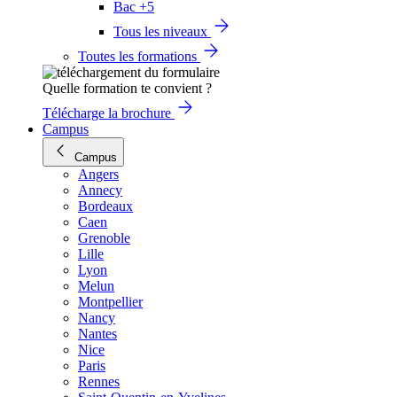
Bac +5
Tous les niveaux
Toutes les formations
Quelle formation te convient ?
Télécharge la brochure
Campus
Campus
Angers
Annecy
Bordeaux
Caen
Grenoble
Lille
Lyon
Melun
Montpellier
Nancy
Nantes
Nice
Paris
Rennes