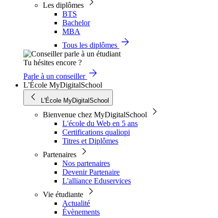
Les diplômes
BTS
Bachelor
MBA
Tous les diplômes
Tu hésites encore ?
Parle à un conseiller
L'École MyDigitalSchool
L'École MyDigitalSchool
Bienvenue chez MyDigitalSchool
L'école du Web en 5 ans
Certifications qualiopi
Titres et Diplômes
Partenaires
Nos partenaires
Devenir Partenaire
L'alliance Eduservices
Vie étudiante
Actualité
Évènements