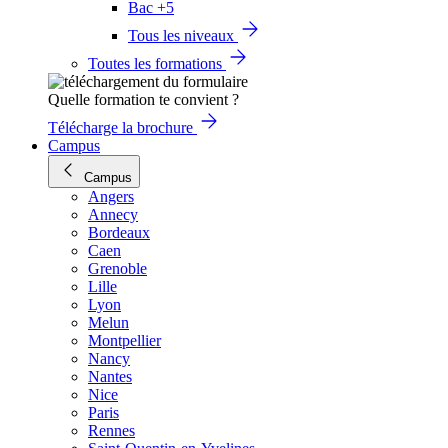
Bac +5
Tous les niveaux
Toutes les formations
Quelle formation te convient ?
Télécharge la brochure
Campus
Campus
Angers
Annecy
Bordeaux
Caen
Grenoble
Lille
Lyon
Melun
Montpellier
Nancy
Nantes
Nice
Paris
Rennes