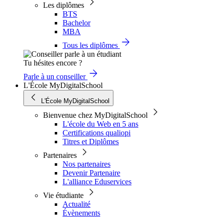
Les diplômes
BTS
Bachelor
MBA
Tous les diplômes
Tu hésites encore ?
Parle à un conseiller
L'École MyDigitalSchool
L'École MyDigitalSchool
Bienvenue chez MyDigitalSchool
L'école du Web en 5 ans
Certifications qualiopi
Titres et Diplômes
Partenaires
Nos partenaires
Devenir Partenaire
L'alliance Eduservices
Vie étudiante
Actualité
Évènements