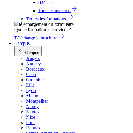
Bac +5
Tous les niveaux
Toutes les formations
Quelle formation te convient ?
Télécharge la brochure
Campus
Campus
Angers
Annecy
Bordeaux
Caen
Grenoble
Lille
Lyon
Melun
Montpellier
Nancy
Nantes
Nice
Paris
Rennes