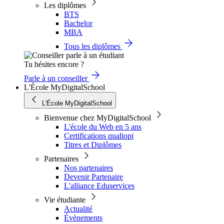
Les diplômes
BTS
Bachelor
MBA
Tous les diplômes
Tu hésites encore ?
Parle à un conseiller
L'École MyDigitalSchool
L'École MyDigitalSchool
Bienvenue chez MyDigitalSchool
L'école du Web en 5 ans
Certifications qualiopi
Titres et Diplômes
Partenaires
Nos partenaires
Devenir Partenaire
L'alliance Eduservices
Vie étudiante
Actualité
Évènements