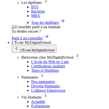
Les diplômes
BTS
Bachelor
MBA
Tous les diplômes
Tu hésites encore ?
Parle à un conseiller
L'École MyDigitalSchool
L'École MyDigitalSchool
Bienvenue chez MyDigitalSchool
L'école du Web en 5 ans
Certifications qualiopi
Titres et Diplômes
Partenaires
Nos partenaires
Devenir Partenaire
L'alliance Eduservices
Vie étudiante
Actualité
Évènements