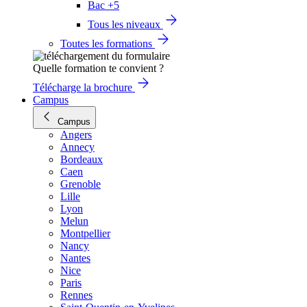
Bac +5
Tous les niveaux
Toutes les formations
Quelle formation te convient ?
Télécharge la brochure
Campus
Campus
Angers
Annecy
Bordeaux
Caen
Grenoble
Lille
Lyon
Melun
Montpellier
Nancy
Nantes
Nice
Paris
Rennes