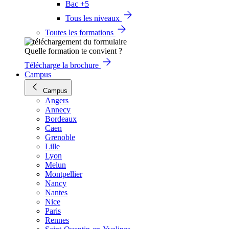
Bac +5
Tous les niveaux
Toutes les formations
Quelle formation te convient ?
Télécharge la brochure
Campus
Campus
Angers
Annecy
Bordeaux
Caen
Grenoble
Lille
Lyon
Melun
Montpellier
Nancy
Nantes
Nice
Paris
Rennes