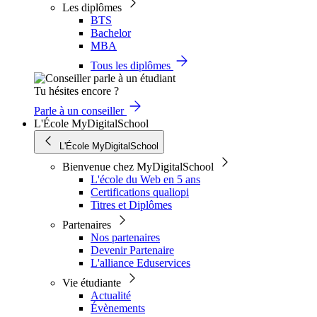
Les diplômes
BTS
Bachelor
MBA
Tous les diplômes
Tu hésites encore ?
Parle à un conseiller
L'École MyDigitalSchool
L'École MyDigitalSchool
Bienvenue chez MyDigitalSchool
L'école du Web en 5 ans
Certifications qualiopi
Titres et Diplômes
Partenaires
Nos partenaires
Devenir Partenaire
L'alliance Eduservices
Vie étudiante
Actualité
Évènements